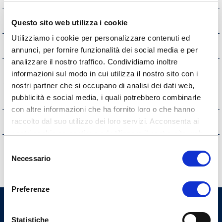
Opere pubbliche
Questo sito web utilizza i cookie
Utilizziamo i cookie per personalizzare contenuti ed
Pianificazione e governo del territorio
annunci, per fornire funzionalità dei social media e per
analizzare il nostro traffico. Condividiamo inoltre
Informazioni ambientali
informazioni sul modo in cui utilizza il nostro sito con i
nostri partner che si occupano di analisi dei dati web,
Strutture sanitarie private accreditate
pubblicità e social media, i quali potrebbero combinarle
con altre informazioni che ha fornito loro o che hanno
Interventi straordinari e di emergenza
raccolto dal suo utilizzo dei loro servizi. Acconsenta ai
nostri cookie se continua ad utilizzare il nostro sito web.
Altri contenuti
Selezione
Necessario
del
consenso
Preferenze
Ordine dei Medici Chirurghi e
Statistiche