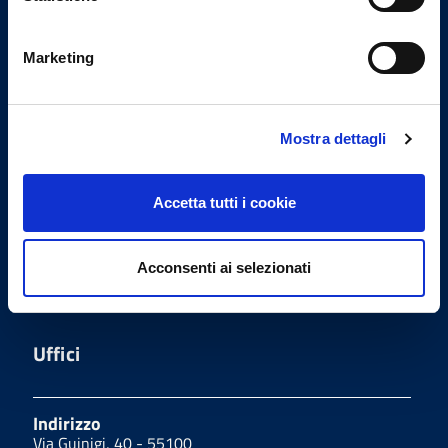
degli Odontoiatri della
Provincia di Lucca
Marketing
Indirizzi email
Mostra dettagli
Email assistenza
segreteria@ordmedlu.it
Accetta tutti i cookie
Email PEC
segreteria.lu@pec.omceo.it
Acconsenti ai selezionati
Uffici
Indirizzo
Via Guinigi, 40 - 55100