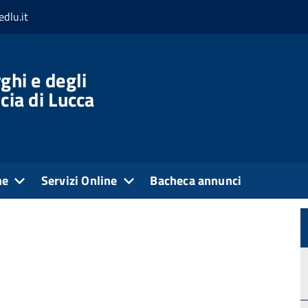
dlu.it
minato
 indeterminato
ghi e degli
cia di Lucca
ne
Servizi Online
Bacheca annunci