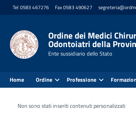
Tel 0583 467276
Fax 0583 490627
segreteria@ordme
Home
Personale
Personale non a tempo indeter
Personale non a tempo
Ordine dei Medici Chirur
Odontoiatri della Provin
Ente sussidiario dello Stato
Normativa di riferimento
Home
Ordine
Professione
Formazio
Non sono stati inseriti contenuti personalizzati