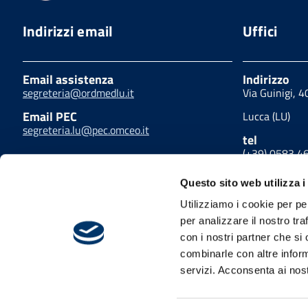
Indirizzi email
Uffici
Email assistenza
Indirizzo
segreteria@ordmedlu.it
Via Guinigi, 
Email PEC
Lucca (LU)
segreteria.lu@pec.omceo.it
tel
(+39) 0583 4
fax
Questo sito web utilizza i
(+39) 0583 4
Utilizziamo i cookie per pe
per analizzare il nostro tra
con i nostri partner che si
combinarle con altre inform
Privacy policy
Cookies policy
Link utili
A
Dichiarazione di accessibilità
Mappa del sito
servizi. Acconsenta ai nost
Facebook