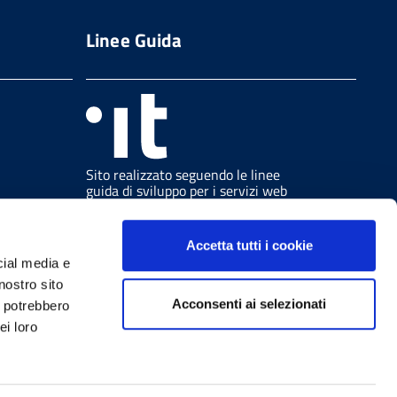
Linee Guida
Sito realizzato seguendo le linee
guida di sviluppo per i servizi web
delle PA pubblicate da AGID in
collaborazione con il TEAM PER LA
TRASFORMAZIONE DIGITALE.
Accetta tutti i cookie
cial media e
nostro sito
Acconsenti ai selezionati
i potrebbero
ei loro
Note legali
W3C Css