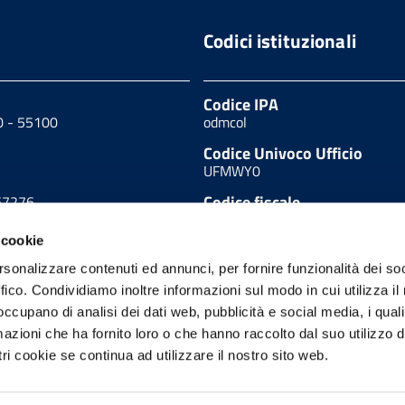
Codici istituzionali
Codice IPA
40 - 55100
odmcol
Codice Univoco Ufficio
UFMWY0
Codice fiscale
67276
80002120469
 cookie
90627
rsonalizzare contenuti ed annunci, per fornire funzionalità dei so
ffico. Condividiamo inoltre informazioni sul modo in cui utilizza il 
 occupano di analisi dei dati web, pubblicità e social media, i qual
azioni che ha fornito loro o che hanno raccolto dal suo utilizzo d
mministrazione trasparente
Feedback accessibilità
ri cookie se continua ad utilizzare il nostro sito web.