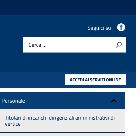
Amministrazione trasparente
Fac
Seguici su
Cerca …
Disposizioni Generali
Organizzazione
ACCEDI AI SERVIZI ONLINE
Consulenti e collaboratori
Personale
Titolari di incarichi dirigenziali amministrativi di
vertice