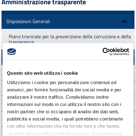
Amministrazione trasparente
Disposizioni Generali
Piano triennale per la prevenzione della corruzione e della
trasparenza
Atti Generali
Riferimenti normativi su organizzazione e attività
Questo sito web utilizza i cookie
Utilizziamo i cookie per personalizzare contenuti ed
Atti amministrativi generali
annunci, per fornire funzionalità dei social media e per
analizzare il nostro traffico. Condividiamo inoltre
Documenti di programmazione strategicogestionale
informazioni sul modo in cui utilizza il nostro sito con i
nostri partner che si occupano di analisi dei dati web,
Statuti e leggi regionali
pubblicità e social media, i quali potrebbero combinarle
con altre informazioni che ha fornito loro o che hanno
raccolto dal suo utilizzo dei loro servizi. Acconsenta ai
Codice disciplinare e codice di condotta