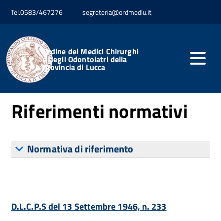
Tel.0583/467276
segreteria@ordmedlu.it
Home
Disposizioni Generali
Atti Generali
Riferimenti normativi su organizzazione e attività
Ordine dei Medici Chirurghi
e degli Odontoiatri della
Provincia di Lucca
Pubblicato: 16 Luglio 2018
Riferimenti normativi
Normativa di riferimento
D.L.C.P.S del 13 Settembre 1946, n. 233