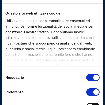
Ordine dei Medici Chirurghi e
degli Odontoiatri della
Provincia di Lucca
Questo sito web utilizza i cookie
Utilizziamo i cookie per personalizzare contenuti ed
Indirizzi email
annunci, per fornire funzionalità dei social media e per
analizzare il nostro traffico. Condividiamo inoltre
informazioni sul modo in cui utilizza il nostro sito con i
Email assistenza
nostri partner che si occupano di analisi dei dati web,
segreteria@ordmedlu.it
pubblicità e social media, i quali potrebbero combinarle
con altre informazioni che ha fornito loro o che hanno
Email PEC
raccolto dal suo utilizzo dei loro servizi. Acconsenta ai
segreteria.lu@pec.omceo.it
nostri cookie se continua ad utilizzare il nostro sito web.
Selezione
Necessario
del
consenso
Uffici
Preferenze
Indirizzo