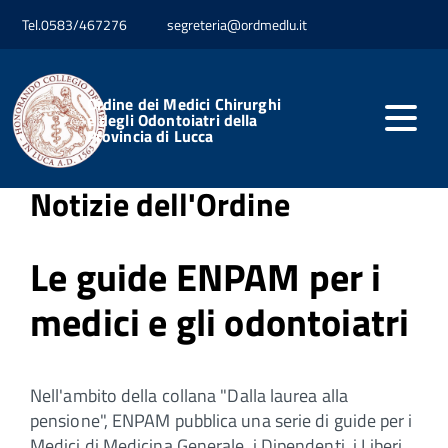
Tel.0583/467276
segreteria@ordmedlu.it
Home
Professione
Notizie dell'Ordine
Ordine dei Medici Chirurghi
Pubblicato: 03 Ottobre 2025
e degli Odontoiatri della
Provincia di Lucca
Notizie dell'Ordine
Le guide ENPAM per i
medici e gli odontoiatri
Nell'ambito della collana "Dalla laurea alla
pensione", ENPAM pubblica una serie di guide per i
Medici di Medicina Generale, i Dipendenti, i Liberi