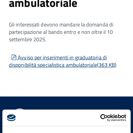
ambulatoriale
Gli interessati devono mandare la domanda di
partecipazione al bando entro e non oltre il 10
settembre 2025.
pdf
Avviso per inserimenti in graduatoria di
disponibilità specialistica ambulatoriale
(
363 KB
)
Ordine dei Medici Chirurghi e
degli Odontoiatri della
Provincia di Lucca