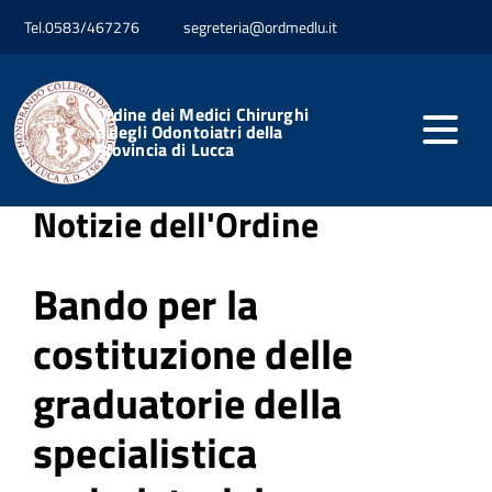
Tel.0583/467276
segreteria@ordmedlu.it
Home
Professione
Notizie dell'Ordine
Ordine dei Medici Chirurghi
Pubblicato: 02 Settembre 2025
e degli Odontoiatri della
Provincia di Lucca
Notizie dell'Ordine
Bando per la
costituzione delle
graduatorie della
specialistica