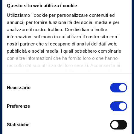
Questo sito web utilizza i cookie
Indirizzi email
Utilizziamo i cookie per personalizzare contenuti ed
annunci, per fornire funzionalità dei social media e per
analizzare il nostro traffico. Condividiamo inoltre
Email assistenza
informazioni sul modo in cui utilizza il nostro sito con i
segreteria@ordmedlu.it
nostri partner che si occupano di analisi dei dati web,
Email PEC
pubblicità e social media, i quali potrebbero combinarle
segreteria.lu@pec.omceo.it
con altre informazioni che ha fornito loro o che hanno
raccolto dal suo utilizzo dei loro servizi. Acconsenta ai
nostri cookie se continua ad utilizzare il nostro sito web.
Selezione
Necessario
Uffici
del
consenso
Preferenze
Indirizzo
Via Guinigi, 40 - 55100
Statistiche
Lucca (LU)