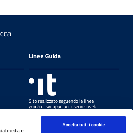
ucca
Linee Guida
Sito realizzato seguendo le linee
guida di sviluppo per i servizi web
delle PA pubblicate da AGID in
collaborazione con il TEAM PER LA
TRASFORMAZIONE DIGITALE.
Accetta tutti i cookie
cial media e