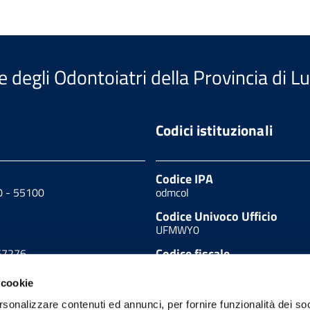
e degli Odontoiatri della Provincia di L
Codici istituzionali
Codice IPA
40 - 55100
odmcol
Codice Univoco Ufficio
UFMWY0
Codice fiscale
67276
80002120469
 cookie
90627
rsonalizzare contenuti ed annunci, per fornire funzionalità dei so