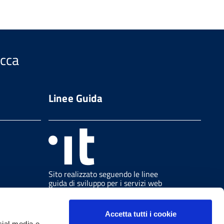
ucca
Linee Guida
Sito realizzato seguendo le linee
guida di sviluppo per i servizi web
delle PA pubblicate da AGID in
collaborazione con il TEAM PER LA
TRASFORMAZIONE DIGITALE.
Accetta tutti i cookie
cial media e