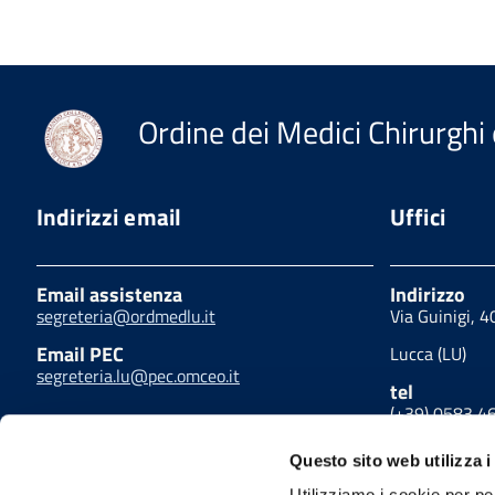
Ordine dei Medici Chirurghi 
Indirizzi email
Uffici
Email assistenza
Indirizzo
segreteria@ordmedlu.it
Via Guinigi, 
Email PEC
Lucca (LU)
segreteria.lu@pec.omceo.it
tel
(+39) 0583 4
fax
Questo sito web utilizza i
(+39) 0583 4
Utilizziamo i cookie per pe