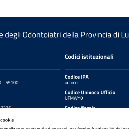
e degli Odontoiatri della Provincia di L
Codici istituzionali
Codice IPA
40 - 55100
odmcol
Codice Univoco Ufficio
UFMWY0
Codice fiscale
67276
80002120469
 cookie
90627
rsonalizzare contenuti ed annunci, per fornire funzionalità dei so