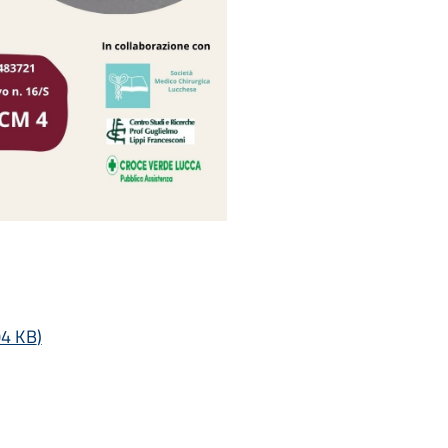
4 KB
)